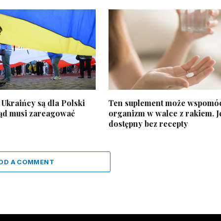
Ukraińcy są dla Polski
Ten suplement może wspomó
ąd musi zareagować
organizm w walce z rakiem. J
dostępny bez recepty
DD A COMMENT