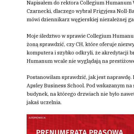
Napisałem do rektora Collegium Humanum W
Czarnecki, dlaczego wybrał Frigyjesa Noll-B
mówi dziennikarz węgierskiej niezależnej g
M
oje śledztwo w sprawie Collegium Humanum 
żoną sprawdzić, czy CH, które oferuje niezwy
komputera i szybko odkryli, że akredytacji b
Humanum wcale nie wyglądają na prestiżowe
Postanowiłam sprawdzić, jak jest naprawdę.
Apsley Business School. Pod wskazanym na 
budynek, na którego drzwiach nie było nawet 
jakaś uczelnia.