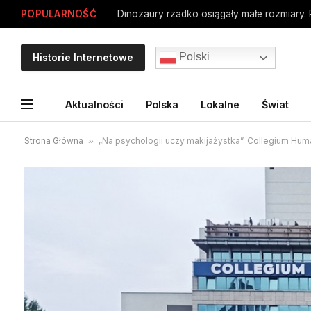
POPULARNOŚĆ
Dinozaury rzadko osiągały małe rozmiary.
Polski
Historie Internetowe
Aktualności
Polska
Lokalne
Świat
Strona Główna
»
„Na psychologii uczy makijażystka”. Collegium H