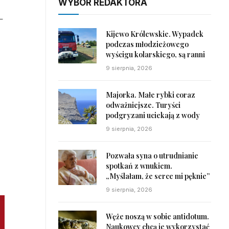
WYBÓR REDAKTORA
–
Kijewo Królewskie. Wypadek
podczas młodzieżowego
wyścigu kolarskiego, są ranni
9 sierpnia, 2026
Majorka. Małe rybki coraz
odważniejsze. Turyści
podgryzani uciekają z wody
9 sierpnia, 2026
Pozwała syna o utrudnianie
spotkań z wnukiem.
„Myślałam, że serce mi pęknie”
9 sierpnia, 2026
Węże noszą w sobie antidotum.
Naukowcy chcą je wykorzystać