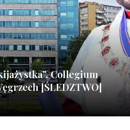
kijażystka”. Collegium
Węgrzech [ŚLEDZTWO]