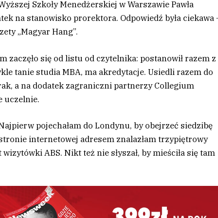
yższej Szkoły Menedżerskiej w Warszawie Pawła
atek na stanowisko prorektora. Odpowiedź była ciekawa 
azety „Magyar Hang”.
zaczęło się od listu od czytelnika: postanowił razem z
kle tanie studia MBA, ma akredytacje. Usiedli razem do
rak, a na dodatek zagraniczni partnerzy Collegium
 uczelnie.
 Najpierw pojechałam do Londynu, by obejrzeć siedzibę
stronie internetowej adresem znalazłam trzypiętrowy
wizytówki ABS. Nikt też nie słyszał, by mieściła się tam