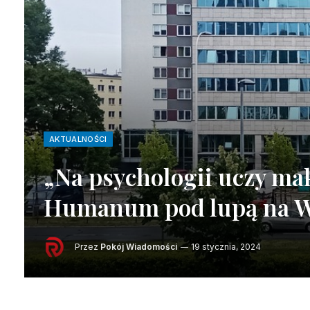
AKTUALNOŚCI
„Na psychologii uczy ma
Humanum pod lupą na 
Przez
Pokój Wiadomości
19 stycznia, 2024