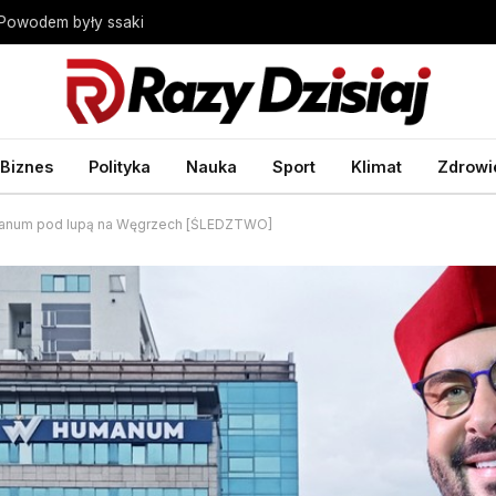
 Powodem były ssaki
Biznes
Polityka
Nauka
Sport
Klimat
Zdrowi
umanum pod lupą na Węgrzech [ŚLEDZTWO]