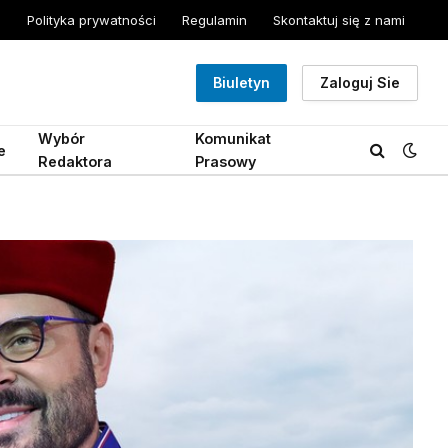
Polityka prywatności
Regulamin
Skontaktuj się z nami
Biuletyn
Zaloguj Sie
Wybór
Komunikat
e
Redaktora
Prasowy