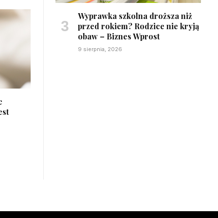
Wyprawka szkolna droższa niż
przed rokiem? Rodzice nie kryją
obaw – Biznes Wprost
9 sierpnia, 2026
c
est