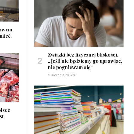
dowym
umieć
Związki bez fizycznej bliskości.
„Jeśli nie będziemy go uprawiać,
nie pogniewam się”
9 sierpnia, 2026
olsce
st