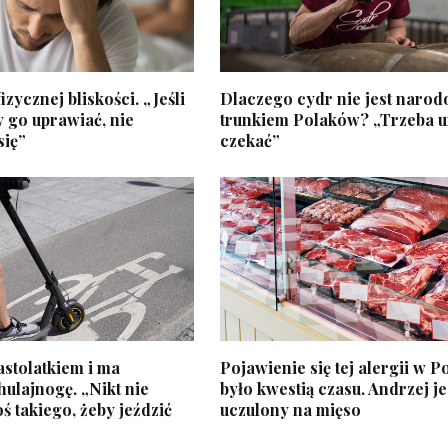
izycznej bliskości. „Jeśli
Dlaczego cydr nie jest naro
 go uprawiać, nie
trunkiem Polaków? „Trzeba 
ię”
czekać”
nastolatkiem i ma
Pojawienie się tej alergii w P
hulajnogę. „Nikt nie
było kwestią czasu. Andrzej je
ś takiego, żeby jeździć
uczulony na mięso
”