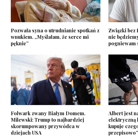
Pozwała syna o utrudnianie spotkań z
Związki bez f
wnukiem. „Myślałam, że serce mi
nie będziemy
pęknie”
pogniewam s
Folwark zwany Białym Domem.
Albert jest 
Milewski: Trump to najbardziej
elektryczną 
skorumpowany przywódca w
kupuje czego
dziejach USA
przepisowo