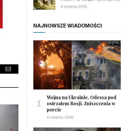
9 sierpnia, 2026
NAJNOWSZE WIADOMOŚCI
sApp
Email
Wojna na Ukrainie. Odessa pod
ostrzałem Rosji. Zniszczenia w
porcie
9 sierpnia, 2026