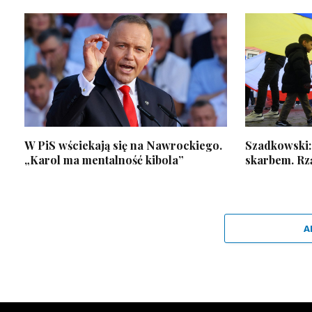
W PiS wściekają się na Nawrockiego.
Szadkowski: 
„Karol ma mentalność kibola”
skarbem. Rz
A