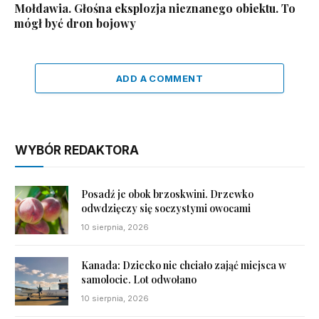
Mołdawia. Głośna eksplozja nieznanego obiektu. To
mógł być dron bojowy
ADD A COMMENT
WYBÓR REDAKTORA
Posadź je obok brzoskwini. Drzewko
odwdzięczy się soczystymi owocami
10 sierpnia, 2026
Kanada: Dziecko nie chciało zająć miejsca w
samolocie. Lot odwołano
10 sierpnia, 2026