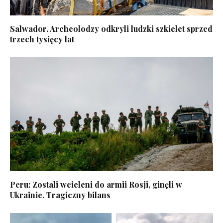
Salwador. Archeolodzy odkryli ludzki szkielet sprzed
trzech tysięcy lat
Peru: Zostali wcieleni do armii Rosji, ginęli w
Ukrainie. Tragiczny bilans