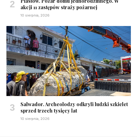
Piastów. Pożar domu jednorodzinnego. W
akcji 11 zastępów straży pożarnej
10 sierpnia, 2026
Salwador. Archeolodzy odkryli ludzki szkielet
sprzed trzech tysięcy lat
10 sierpnia, 2026