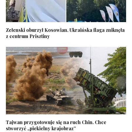
Zełenski oburzył Kosowian. Ukraińska flaga zniknęła
z centrum Prisztiny
Tajwan przygotowuje się na ruch Chin. Chce
stworzyć „piekielny krajobraz”