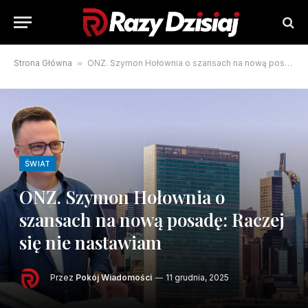
Strona Główna
»
ONZ. Szymon Hołownia o szansach na nową posadę: Raczej się nie nastawiam
ŚWIAT
ONZ. Szymon Hołownia o
szansach na nową posadę: Raczej
się nie nastawiam
Przez
Pokój Wiadomości
11 grudnia, 2025