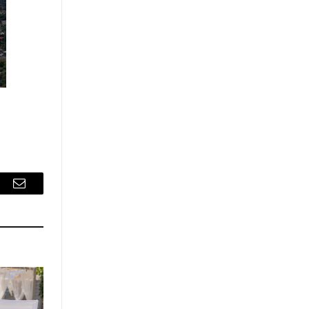
sApp
Email