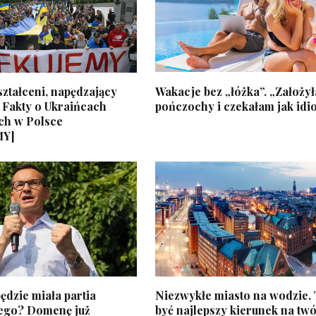
ztałceni, napędzający
Wakacje bez „łóżka”. „Założy
 Fakty o Ukraińcach
pończochy i czekałam jak idi
ch w Polsce
MY]
ędzie miała partia
Niezwykłe miasto na wodzie.
ego? Domenę już
być najlepszy kierunek na twó