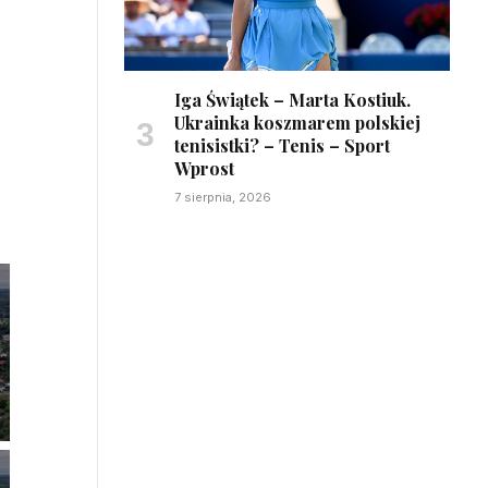
Iga Świątek – Marta Kostiuk.
Ukrainka koszmarem polskiej
tenisistki? – Tenis – Sport
Wprost
7 sierpnia, 2026