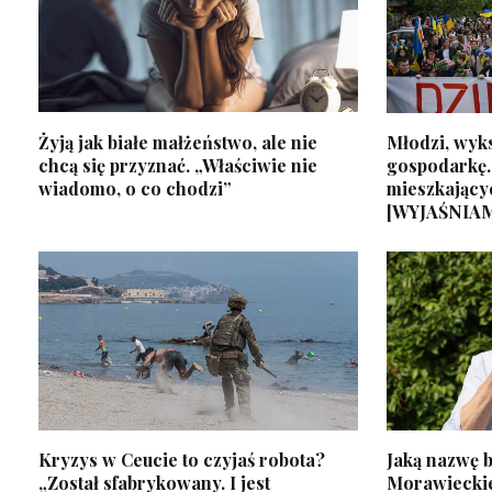
Żyją jak białe małżeństwo, ale nie
Młodzi, wyks
chcą się przyznać. „Właściwie nie
gospodarkę.
wiadomo, o co chodzi”
mieszkający
[WYJAŚNIA
Kryzys w Ceucie to czyjaś robota?
Jaką nazwę b
„Został sfabrykowany. I jest
Morawiecki