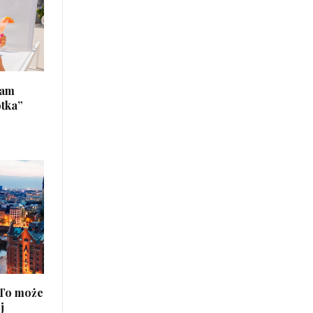
łam
otka”
 To może
j