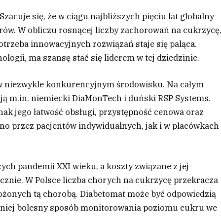
acuje się, że w ciągu najbliższych pięciu lat globalny
rów. W obliczu rosnącej liczby zachorowań na cukrzycę
otrzeba innowacyjnych rozwiązań staje się paląca.
logii, ma szansę stać się liderem w tej dziedzinie.
 w niezwykle konkurencyjnym środowisku. Na całym
ją m.in. niemiecki DiaMonTech i duński RSP Systems.
ak jego łatwość obsługi, przystępność cenowa oraz
no przez pacjentów indywidualnych, jak i w placówkach
ych pandemii XXI wieku, a koszty związane z jej
rocznie. W Polsce liczba chorych na cukrzycę przekracza
grożonych tą chorobą. Diabetomat może być odpowiedzią
i mniej bolesny sposób monitorowania poziomu cukru we