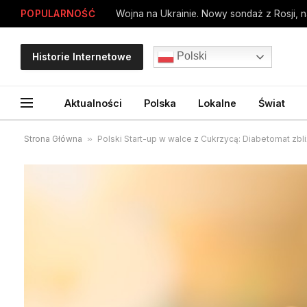
POPULARNOŚĆ
Wojna na Ukrainie. Nowy sondaż z Rosji, n
Polski
Historie Internetowe
Aktualności
Polska
Lokalne
Świat
Strona Główna
»
Polski Start-up w walce z Cukrzycą: Diabetomat zb