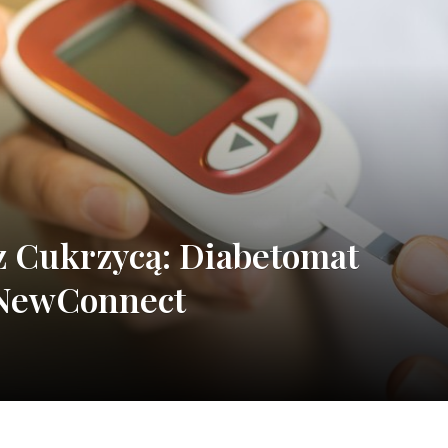
 z Cukrzycą: Diabetomat
a NewConnect