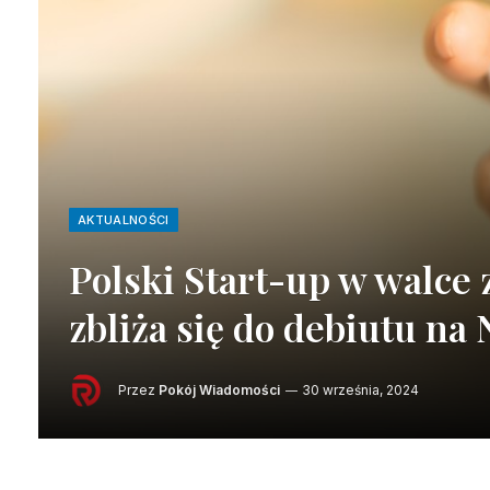
AKTUALNOŚCI
Polski Start-up w walce
zbliża się do debiutu n
Przez
Pokój Wiadomości
30 września, 2024