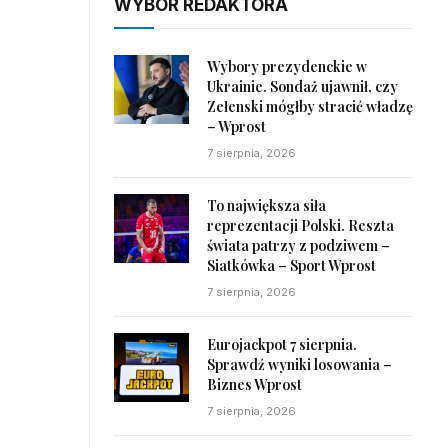
WYBÓR REDAKTORA
Wybory prezydenckie w
Ukrainie. Sondaż ujawnił, czy
.
Zełenski mógłby stracić władzę
– Wprost
7 sierpnia, 2026
To największa siła
reprezentacji Polski. Reszta
świata patrzy z podziwem –
Siatkówka – Sport Wprost
7 sierpnia, 2026
Eurojackpot 7 sierpnia.
Sprawdź wyniki losowania –
Biznes Wprost
7 sierpnia, 2026