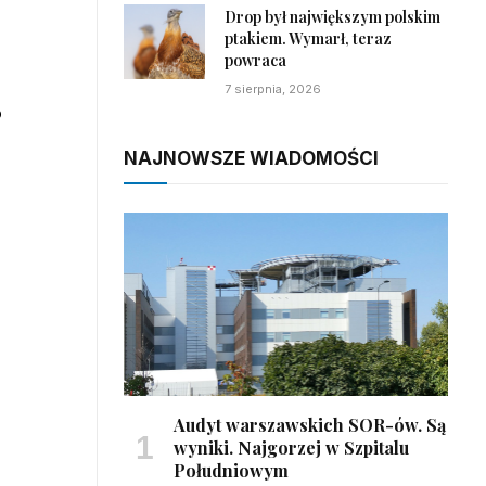
Drop był największym polskim
ptakiem. Wymarł, teraz
powraca
7 sierpnia, 2026
o
NAJNOWSZE WIADOMOŚCI
Audyt warszawskich SOR-ów. Są
wyniki. Najgorzej w Szpitalu
Południowym