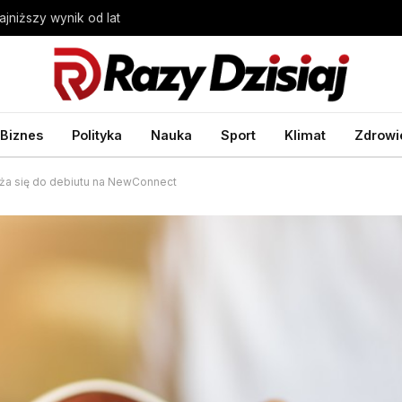
ajniższy wynik od lat
Biznes
Polityka
Nauka
Sport
Klimat
Zdrowi
liża się do debiutu na NewConnect