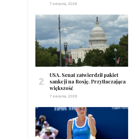
7 sierpnia, 2026
,
USA. Senat zatwierdził pakiet
sankcji na Rosję. Przytłaczająca
większość
7 sierpnia, 2026