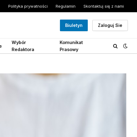
Polityka prywatności
Regulamin
Skontaktuj się z nami
Biuletyn
Zaloguj Sie
Wybór
Komunikat
e
Redaktora
Prasowy