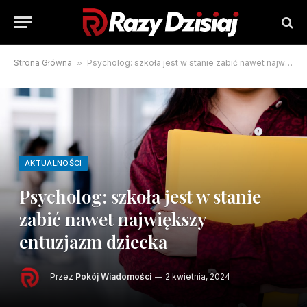
Strona Główna
»
Psycholog: szkoła jest w stanie zabić nawet największy entuzjazm dziecka
AKTUALNOŚCI
Psycholog: szkoła jest w stanie
zabić nawet największy
entuzjazm dziecka
Przez
Pokój Wiadomości
2 kwietnia, 2024