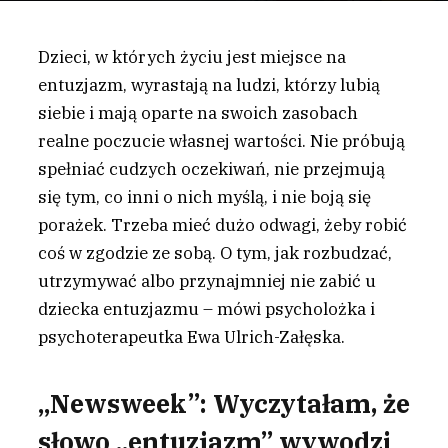
Dzieci, w których życiu jest miejsce na
entuzjazm, wyrastają na ludzi, którzy lubią
siebie i mają oparte na swoich zasobach
realne poczucie własnej wartości. Nie próbują
spełniać cudzych oczekiwań, nie przejmują
się tym, co inni o nich myślą, i nie boją się
porażek. Trzeba mieć dużo odwagi, żeby robić
coś w zgodzie ze sobą. O tym, jak rozbudzać,
utrzymywać albo przynajmniej nie zabić u
dziecka entuzjazmu – mówi psycholożka i
psychoterapeutka Ewa Ulrich-Załęska.
„Newsweek”:
Wyczytałam, że
słowo „entuzjazm” wywodzi