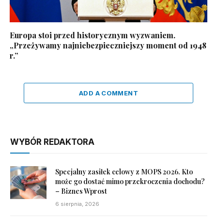
Europa stoi przed historycznym wyzwaniem.
„Przeżywamy najniebezpieczniejszy moment od 1948
r.”
ADD A COMMENT
WYBÓR REDAKTORA
Specjalny zasiłek celowy z MOPS 2026. Kto
może go dostać mimo przekroczenia dochodu?
– Biznes Wprost
6 sierpnia, 2026