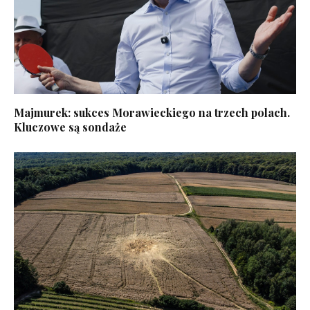
Majmurek: sukces Morawieckiego na trzech polach.
Kluczowe są sondaże