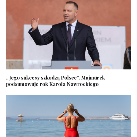
„Jego sukcesy szkodzą Polsce”. Majmurek
podsumowuje rok Karola Nawrockiego