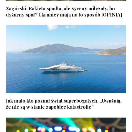
Zagórski: Rakieta spadła, ale syreny milczały, bo
dyżurny spał? Ukraińcy mają na to sposób [OPINIA]
Jak mało kto poznał świat superbogatych. „Uważają,
że nie są w stanie zapobiec katastrofie”