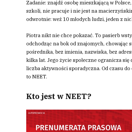
Zadanie: znajdź osobę mieszkającą w Polsce, k
szkoli, nie pracuje i nie jest na macierzyńsk
odwrotnie: weź 10 młodych ludzi, jeden z ni
P
iotra nikt nie chce pokazać. To pasierb wsty
odchodząc na bok od znajomych, chowając si
pośrednika, bez imienia, nazwiska, bez adres
kilka lat. Jego życie społeczne ogranicza się
liczba aktywności sporadyczna. Od czasu do 
to NEET.
Kto jest w NEET?