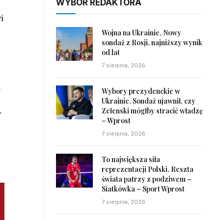
WYBÓR REDAKTORA
i
Wojna na Ukrainie. Nowy
sondaż z Rosji, najniższy wynik
od lat
7 sierpnia, 2026
a
Wybory prezydenckie w
Ukrainie. Sondaż ujawnił, czy
Zełenski mógłby stracić władzę
r
– Wprost
7 sierpnia, 2026
To największa siła
reprezentacji Polski. Reszta
świata patrzy z podziwem –
Siatkówka – Sport Wprost
7 sierpnia, 2026