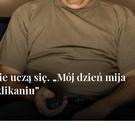
ie uczą się. „Mój dzień mija
klikaniu”