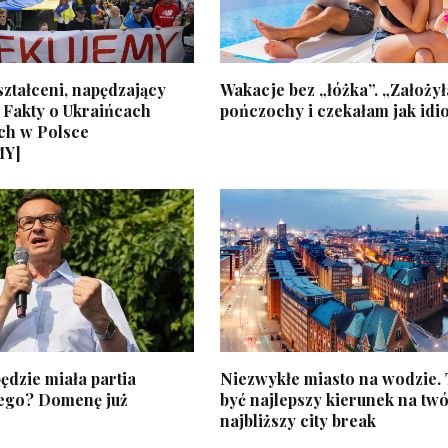
ztałceni, napędzający
Wakacje bez „łóżka”. „Założy
 Fakty o Ukraińcach
pończochy i czekałam jak idi
ch w Polsce
MY]
ędzie miała partia
Niezwykłe miasto na wodzie.
ego? Domenę już
być najlepszy kierunek na twó
najbliższy city break