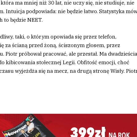
tóra ma mniej niż 30 lat, nie uczy się, nie studiuje, nie
im. Intuicja podpowiada: nie będzie łatwo. Statystyka mów
ch to będzie NEET.
dliwy, taki, o którym opowiada się przez telefon,
ę za ścianą przed żoną, ściszonym głosem, przez
u. Piotr próbował pracować, ale przestał. Ma dwadzieści
 do kibicowania stołecznej Legii. Obfitość emocji, choć
czasu wyjeżdża się na mecz, na drugą stronę Wisły. Piot