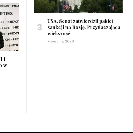
USA. Senat zatwierdził pakiet
sankcji na Rosję. Przytłaczająca
większość
7 sierpnia, 2026
I i
o w