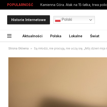
POPULARNOŚĆ
Kamienna Góra. Atak na 15-latka, trwa poli
Polski
Historie Internetowe
Aktualności
Polska
Lokalne
Świat
Strona Główna
»
Są młodzi, nie pracują, nie uczą się. „Mój dzień mija n