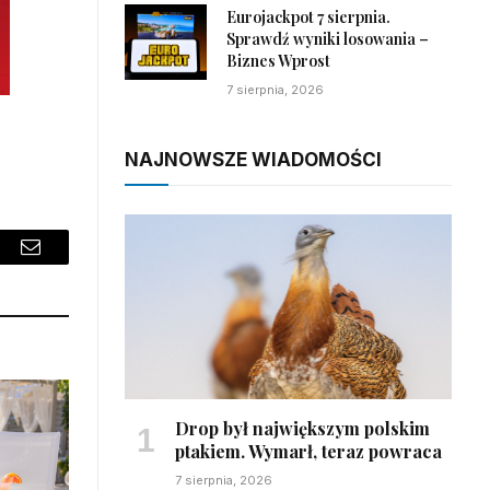
Eurojackpot 7 sierpnia.
Sprawdź wyniki losowania –
Biznes Wprost
7 sierpnia, 2026
NAJNOWSZE WIADOMOŚCI
sApp
Email
Drop był największym polskim
ptakiem. Wymarł, teraz powraca
7 sierpnia, 2026