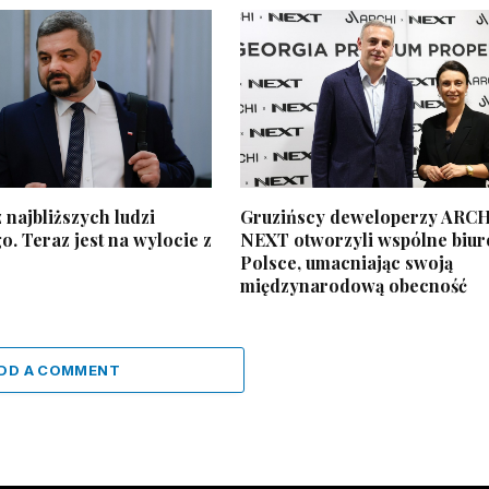
 najbliższych ludzi
Gruzińscy deweloperzy ARCH
. Teraz jest na wylocie z
NEXT otworzyli wspólne biur
Polsce, umacniając swoją
międzynarodową obecność
DD A COMMENT