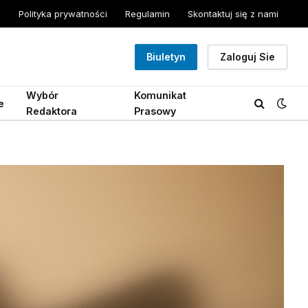
Polityka prywatności
Regulamin
Skontaktuj się z nami
Biuletyn
Zaloguj Sie
Wybór
Komunikat
e
Redaktora
Prasowy