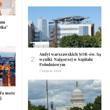
łam
otka”
Audyt warszawskich SOR-ów. Są
wyniki. Najgorzej w Szpitalu
Południowym
7 sierpnia, 2026
 To może
j