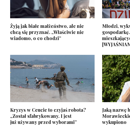
Żyją jak białe małżeństwo, ale nie
Młodzi, wyks
chcą się przyznać. „Właściwie nie
gospodarkę.
wiadomo, o co chodzi”
mieszkający
[WYJAŚNIA
Kryzys w Ceucie to czyjaś robota?
Jaką nazwę b
„Został sfabrykowany. I jest
Morawiecki
już używany przed wyborami”
wykupiono