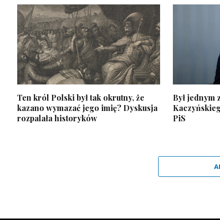
Ten król Polski był tak okrutny, że
Był jednym z
kazano wymazać jego imię? Dyskusja
Kaczyńskiego
rozpalała historyków
PiS
A