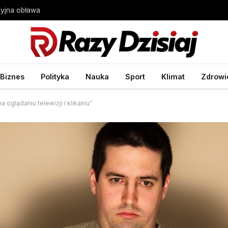
cyjna obława
Biznes
Polityka
Nauka
Sport
Klimat
Zdrowi
a oglądaniu telewizji i klikaniu”