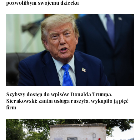
pozwoliłbym swojemu dziecku
Szybszy dostęp do wpisów Donalda Trumpa.
Sierakowski: zanim usługa ruszyła, wykupiło ją pięć
firm