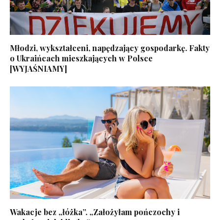
Młodzi, wykształceni, napędzający gospodarkę. Fakty
o Ukraińcach mieszkających w Polsce
[WYJAŚNIAMY]
Wakacje bez „łóżka”. „Założyłam pończochy i