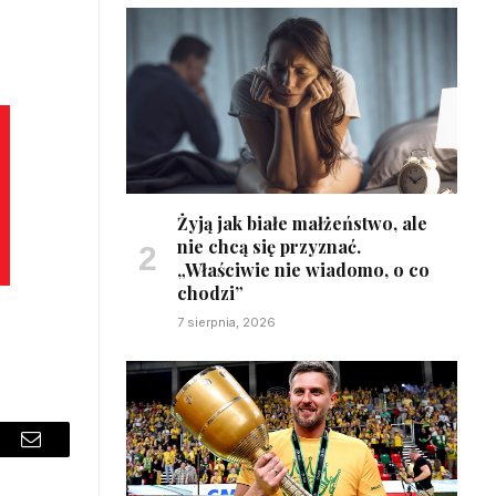
Żyją jak białe małżeństwo, ale
nie chcą się przyznać.
„Właściwie nie wiadomo, o co
chodzi”
7 sierpnia, 2026
sApp
Email