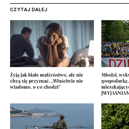
CZYTAJ DALEJ
Żyją jak białe małżeństwo, ale nie
Młodzi, wyks
chcą się przyznać. „Właściwie nie
gospodarkę.
wiadomo, o co chodzi”
mieszkający
[WYJAŚNIA