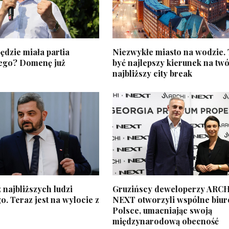
ędzie miała partia
Niezwykłe miasto na wodzie.
ego? Domenę już
być najlepszy kierunek na twó
najbliższy city break
 najbliższych ludzi
Gruzińscy deweloperzy ARCH
. Teraz jest na wylocie z
NEXT otworzyli wspólne biur
Polsce, umacniając swoją
międzynarodową obecność