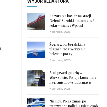
WYBÓR REDAKTORA
e
Ile zarabia kasjer na stacji
Orlen? Zarobki netto w 2026
roku – Biznes Wprost
7 sierpnia, 2026
Żeglarz portugalski na
i
plażach. To stworzenie
boleśnie parzy
7 sierpnia, 2026
Atak przed galerią w
Warszawie. Policja komentuje
nagranie, nowe informacje
7 sierpnia, 2026
Niemcy. Polak zmarł po
interwencji policji. Osiem osób