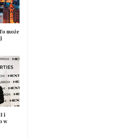
 To może
j
I i
o w