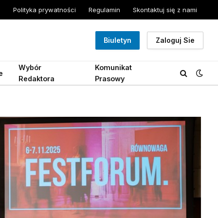
Polityka prywatności
Regulamin
Skontaktuj się z nami
Biuletyn
Zaloguj Sie
Wybór
Komunikat
e
Redaktora
Prasowy