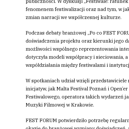
publiczności. W dyskusji „Festiwale: ratunek
fenomenem festiwalizacji oraz nad tym, w ja
zmian narracji we współczesnej kulturze.
Podczas debaty branżowej „Po co FEST FORU
doświadczenia projektu oraz kierunki jego 
możliwości wspólnego reprezentowania inter
dotyczyła modeli współpracy i sieciowania, a
współdziałania między festiwalami i instytuc
W spotkaniach udział wzięli przedstawiciele
inicjatyw, jak Malta Festival Poznań i Open’e
Festiwalowego, operatora takich wydarzeń ja
Muzyki Filmowej w Krakowie.
FEST FORUM potwierdziło potrzebę regular
okazję do branżowej wymiany doświadczeń, ale