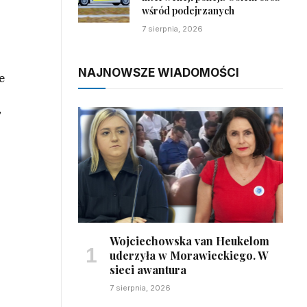
wśród podejrzanych
7 sierpnia, 2026
NAJNOWSZE WIADOMOŚCI
e
”
Wojciechowska van Heukelom
uderzyła w Morawieckiego. W
sieci awantura
7 sierpnia, 2026