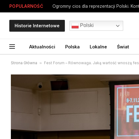
POPULARNOŚĆ
Polski
Historie Internetowe
Aktualności
Polska
Lokalne
Świat
Strona Główna
»
Fest Forum – Równowaga. Jaką wartość wnoszą fes