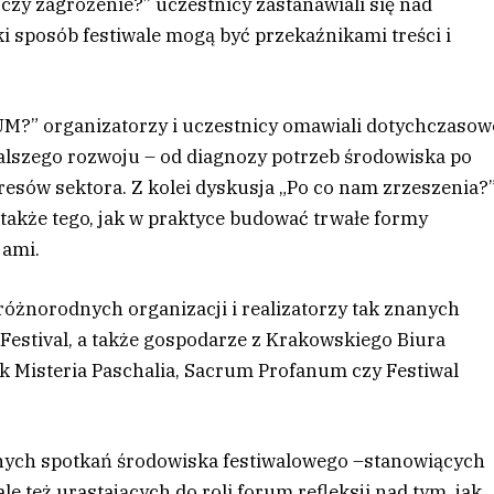
 czy zagrożenie?” uczestnicy zastanawiali się nad
ki sposób festiwale mogą być przekaźnikami treści i
M?” organizatorzy i uczestnicy omawiali dotychczasow
dalszego rozwoju – od diagnozy potrzeb środowiska po
esów sektora. Z kolei dyskusja „Po co nam zrzeszenia?
 także tego, jak w praktyce budować trwałe formy
jami.
 różnorodnych organizacji i realizatorzy tak znanych
r Festival, a także gospodarze z Krakowskiego Biura
k Misteria Paschalia, Sacrum Profanum czy Festiwal
nych spotkań środowiska festiwalowego –stanowiących
 też urastających do roli forum refleksji nad tym, jak