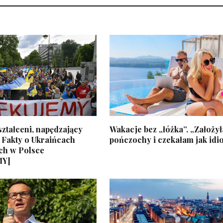
ztałceni, napędzający
Wakacje bez „łóżka”. „Założy
 Fakty o Ukraińcach
pończochy i czekałam jak idi
ch w Polsce
MY]