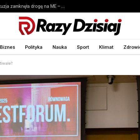
Ogromny cios dla reprezentacji Polski. Kontuzja zamknęła drogę na ME – Siatkówka – Sport Wprost
Biznes
Polityka
Nauka
Sport
Klimat
Zdrowi
tiwale?