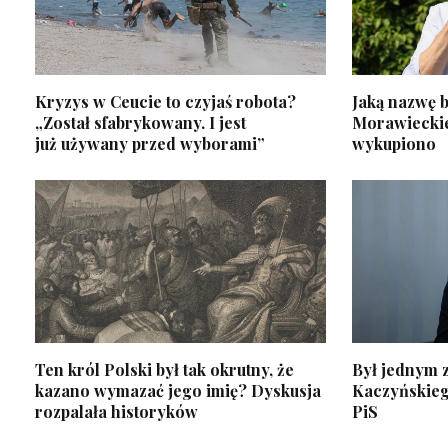
Kryzys w Ceucie to czyjaś robota?
Jaką nazwę b
„Został sfabrykowany. I jest
Morawiecki
już używany przed wyborami”
wykupiono
Ten król Polski był tak okrutny, że
Był jednym z
kazano wymazać jego imię? Dyskusja
Kaczyńskiego
rozpalała historyków
PiS