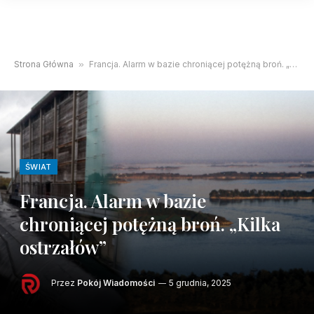
Strona Główna
»
Francja. Alarm w bazie chroniącej potężną broń. „Kilka ostrzałów”
ŚWIAT
Francja. Alarm w bazie
chroniącej potężną broń. „Kilka
ostrzałów”
Przez
Pokój Wiadomości
5 grudnia, 2025