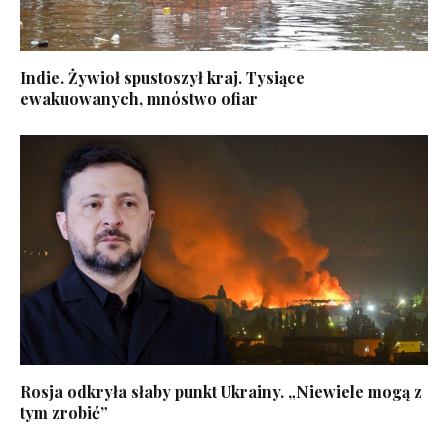
Indie. Żywioł spustoszył kraj. Tysiące
ewakuowanych, mnóstwo ofiar
Rosja odkryła słaby punkt Ukrainy. „Niewiele mogą z
tym zrobić”