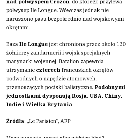
nad półwyspem Crozon
, do którego przylewa
półwysep Ile Longue. Wówczas jednak nie
naruszono pasu bezpośrednio nad wojskowymi
okrętami.
Baza
Ile Longue
jest chroniona przez około 120
żołnierzy żandarmerii i wojsk specjalnych
marynarki wojennej. Batalion zapewnia
utrzymanie
czterech
francuskich okrętów
podwodnych o napędzie atomowych,
przenoszących pociski balistyczne.
Podobnymi
jednostkami dysponują Rosja, USA, Chiny,
Indie i Wielka Brytania
.
Źródła
: „Le Parisien”, AFP
Masz sugestie, uwagi albo widzisz błąd?