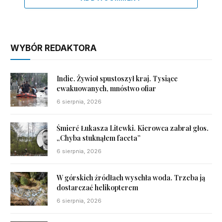
WYBÓR REDAKTORA
Indie. Żywioł spustoszył kraj. Tysiące
ewakuowanych, mnóstwo ofiar
6 sierpnia, 2026
Śmierć Łukasza Litewki. Kierowca zabrał głos.
„Chyba stuknąłem faceta”
6 sierpnia, 2026
W górskich źródłach wyschła woda. Trzeba ją
dostarczać helikopterem
6 sierpnia, 2026