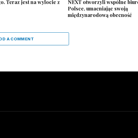
. Teraz jest na wylocie z
NEXT otworzyli wspólne biur
Polsce, umacniając swoją
międzynarodową obecność
DD A COMMENT