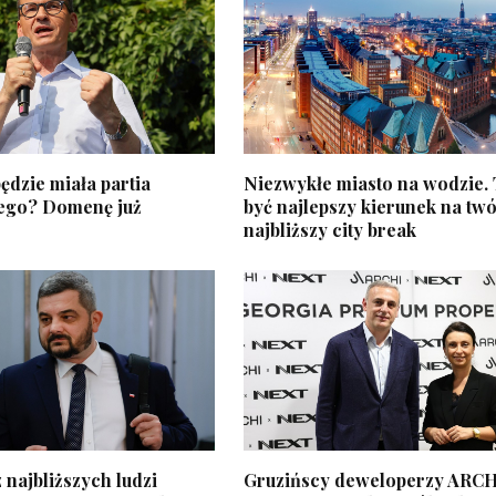
ędzie miała partia
Niezwykłe miasto na wodzie.
ego? Domenę już
być najlepszy kierunek na twó
najbliższy city break
 najbliższych ludzi
Gruzińscy deweloperzy ARCH