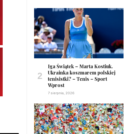
Iga Świątek – Marta Kostiuk.
Ukrainka koszmarem polskiej
tenisistki? – Tenis – Sport
Wprost
7 sierpnia, 2026