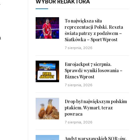
WYBÓR REDAKTORA
,
To największa siła
reprezentacji Polski. Reszta
świata patrzy z podziwem –
m
Siatkówka – Sport Wprost
7 sierpnia, 2026
Eurojackpot 7 sierpnia.
Sprawdź wyniki losowania –
Biznes Wprost
7 sierpnia, 2026
Drop był największym polskim
ptakiem. Wymarł, teraz
powraca
7 sierpnia, 2026
Audyt warszawskich SOR-ów.