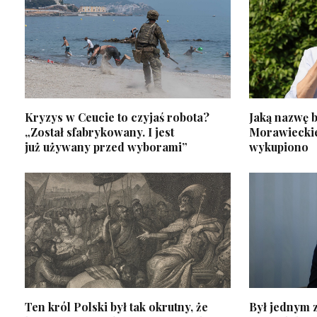
Kryzys w Ceucie to czyjaś robota?
Jaką nazwę b
„Został sfabrykowany. I jest
Morawiecki
już używany przed wyborami”
wykupiono
Ten król Polski był tak okrutny, że
Był jednym z