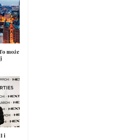
 To może
j
I i