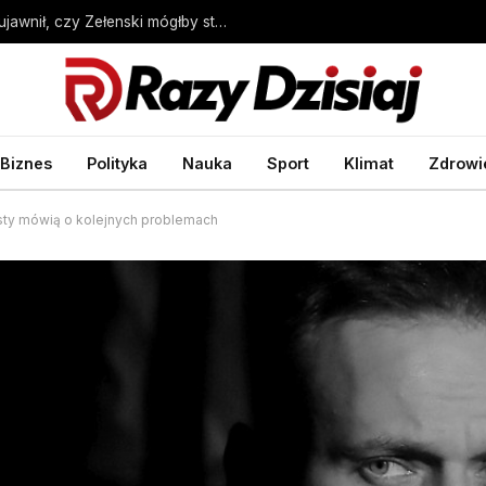
Wybory prezydenckie w Ukrainie. Sondaż ujawnił, czy Zełenski mógłby stracić władzę – Wprost
Biznes
Polityka
Nauka
Sport
Klimat
Zdrowi
ty mówią o kolejnych problemach