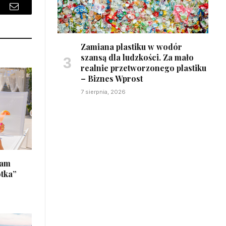
sApp
Email
Zamiana plastiku w wodór
szansą dla ludzkości. Za mało
realnie przetworzonego plastiku
– Biznes Wprost
7 sierpnia, 2026
łam
otka”