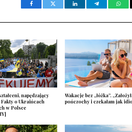
Facebook
Twitter
LinkedIn
Telegram
What
ztałceni, napędzający
Wakacje bez „łóżka”. „Założy
 Fakty o Ukraińcach
pończochy i czekałam jak idi
ch w Polsce
MY]