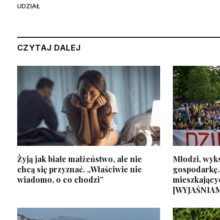
UDZIAŁ
CZYTAJ DALEJ
Żyją jak białe małżeństwo, ale nie
Młodzi, wyks
chcą się przyznać. „Właściwie nie
gospodarkę.
wiadomo, o co chodzi”
mieszkający
[WYJAŚNIA