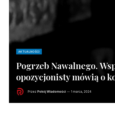
AKTUALNOŚCI
Pogrzeb Nawalnego. Ws
opozycjonisty mówią o k
Przez
Pokój Wiadomości
1 marca, 2024