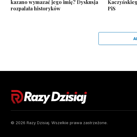
kazano wymazać jego imię? Dyskusja
Kaczyńskiego
rozpalała historyków
PiS
A
© 2026 Razy Dzisiaj. Wszelkie prawa zastrzeżone.