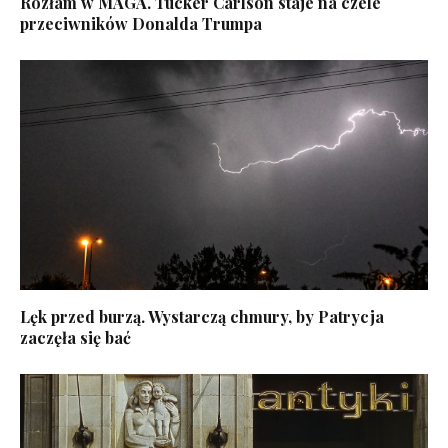
Rozłam w MAGA. Tucker Carlson staje na czele
przeciwników Donalda Trumpa
Lęk przed burzą. Wystarczą chmury, by Patrycja
zaczęła się bać