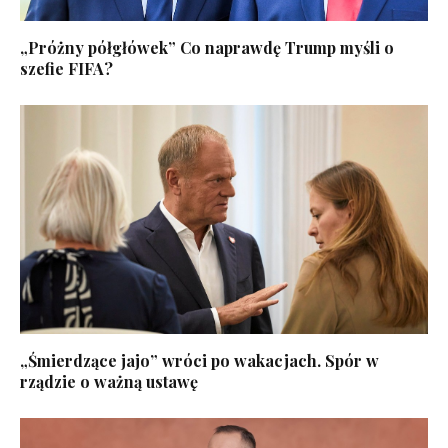
„Próżny półgłówek” Co naprawdę Trump myśli o
szefie FIFA?
„Śmierdzące jajo” wróci po wakacjach. Spór w
rządzie o ważną ustawę