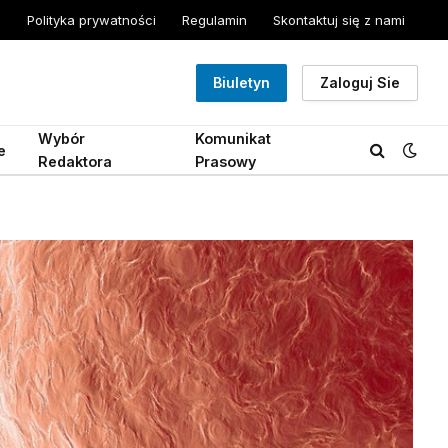
Polityka prywatności
Regulamin
Skontaktuj się z nami
Biuletyn
Zaloguj Sie
Wybór
Komunikat
e
Redaktora
Prasowy