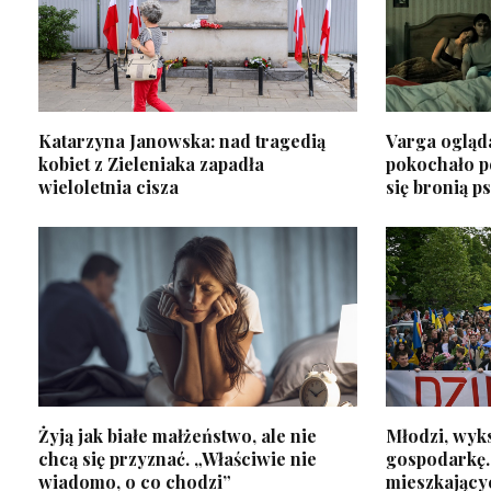
Katarzyna Janowska: nad tragedią
Varga ogląda
kobiet z Zieleniaka zapadła
pokochało po
wieloletnia cisza
się bronią p
Żyją jak białe małżeństwo, ale nie
Młodzi, wyks
chcą się przyznać. „Właściwie nie
gospodarkę.
wiadomo, o co chodzi”
mieszkający