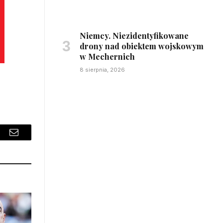
Niemcy. Niezidentyfikowane
drony nad obiektem wojskowym
w Mechernich
8 sierpnia, 2026
sApp
Email