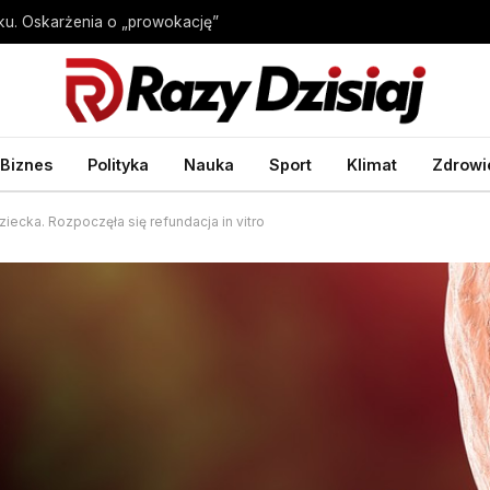
sku. Oskarżenia o „prowokację”
Biznes
Polityka
Nauka
Sport
Klimat
Zdrowi
iecka. Rozpoczęła się refundacja in vitro