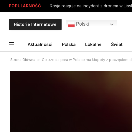
POPULARNOŚĆ
Rosja reaguje na incydent z dronem w Lip
Polski
Historie Internetowe
Aktualności
Polska
Lokalne
Świat
Strona Główna
»
Co trzecia para w Polsce ma kłopoty z poczęciem dz