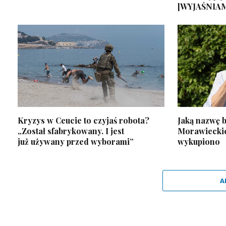
[WYJAŚNIA
Kryzys w Ceucie to czyjaś robota?
Jaką nazwę b
„Został sfabrykowany. I jest
Morawiecki
już używany przed wyborami”
wykupiono
A