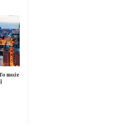
 To może
j