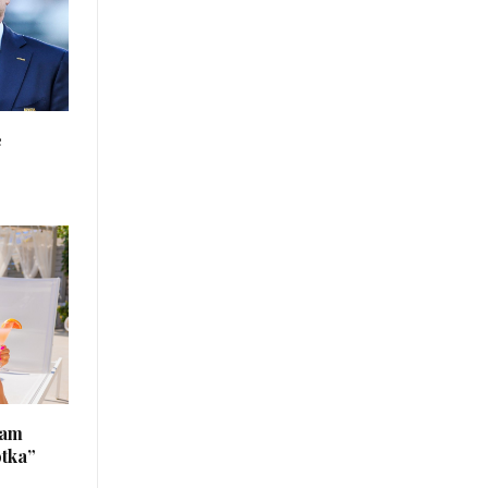
e
łam
otka”