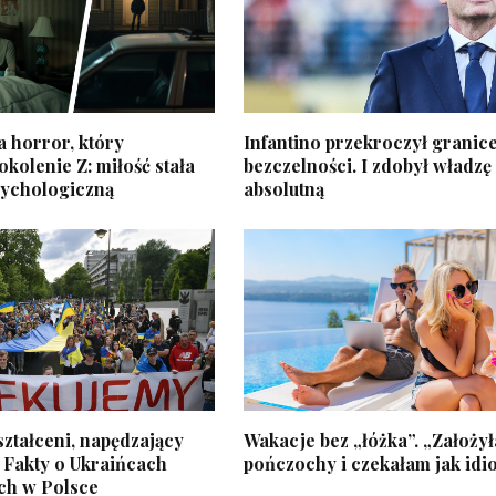
 horror, który
Infantino przekroczył granic
kolenie Z: miłość stała
bezczelności. I zdobył władzę
sychologiczną
absolutną
ztałceni, napędzający
Wakacje bez „łóżka”. „Założy
 Fakty o Ukraińcach
pończochy i czekałam jak idi
ch w Polsce