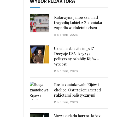
WYBÓR REDAKTORA
Katarzyna Janowska: nad
tragedią kobiet z Zieleniaka
zapadła wieloletnia cisza
8 sierpnia, 2026
Ukraina straciła impet?
Decyzje USA i kryzys
polityczny osłabiły Kijów –
Wprost
8 sierpnia, 2026
Rosja zaatakowała Kijów i
okolice. Ostrzeżenia przed
rakietami balistycznymi
8 sierpnia, 2026
Varga ogląda horror, który