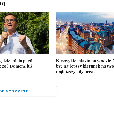
MY]
ędzie miała partia
Niezwykłe miasto na wodzie.
ego? Domenę już
być najlepszy kierunek na twó
najbliższy city break
DD A COMMENT