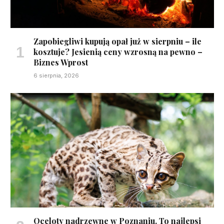
Zapobiegliwi kupują opał już w sierpniu – ile
kosztuje? Jesienią ceny wzrosną na pewno –
Biznes Wprost
6 sierpnia, 2026
Oceloty nadrzewne w Poznaniu. To najlepsi