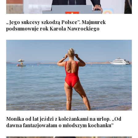
„Jego sukcesy szkodzą Polsce”. Majmurek
podsumowuje rok Karola Nawrockiego
Monika od lat jeździ z koleżankami na urlop. „Od
dawna fantazjowałam o młodszym kochanku”