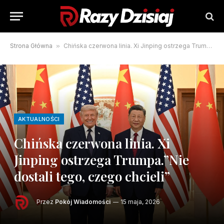
Strona Główna
»
Chińska czerwona linia. Xi Jinping ostrzega Trumpa.”Nie dostali tego, czego chcieli”
AKTUALNOŚCI
Chińska czerwona linia. Xi
Jinping ostrzega Trumpa.”Nie
dostali tego, czego chcieli”
Przez
Pokój Wiadomości
15 maja, 2026