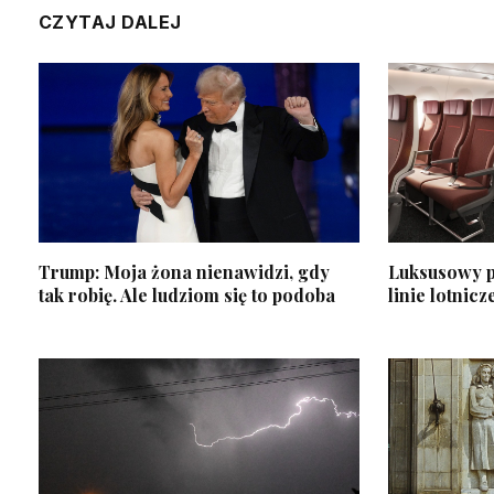
CZYTAJ DALEJ
Trump: Moja żona nienawidzi, gdy
Luksusowy pr
tak robię. Ale ludziom się to podoba
linie lotnicz