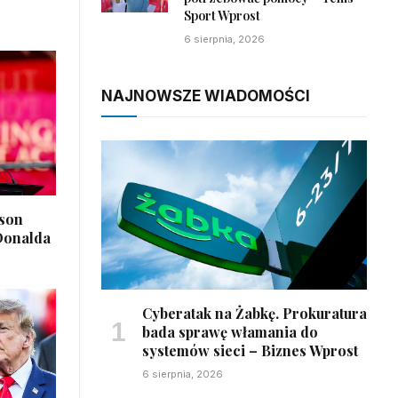
Sport Wprost
6 sierpnia, 2026
NAJNOWSZE WIADOMOŚCI
lson
 Donalda
Cyberatak na Żabkę. Prokuratura
bada sprawę włamania do
systemów sieci – Biznes Wprost
6 sierpnia, 2026