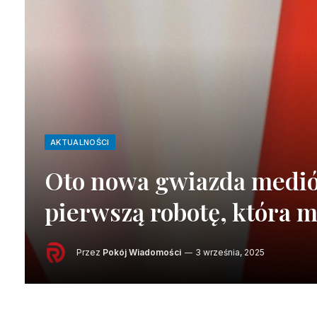
AKTUALNOŚCI
Oto nowa gwiazda medió
pierwszą robotę, która m
Przez
Pokój Wiadomości
3 września, 2025