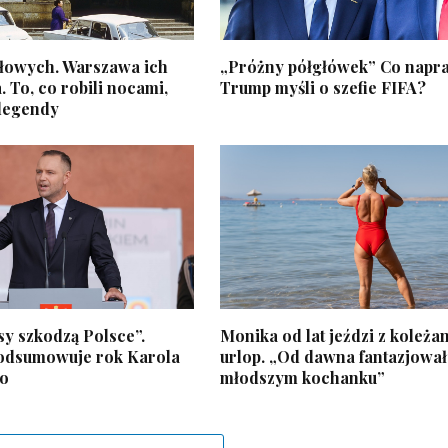
głowych. Warszawa ich
„Próżny półgłówek” Co napr
. To, co robili nocami,
Trump myśli o szefie FIFA?
 legendy
sy szkodzą Polsce”.
Monika od lat jeździ z koleża
odsumowuje rok Karola
urlop. „Od dawna fantazjowa
o
młodszym kochanku”