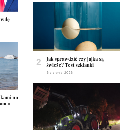
awdę
Jak sprawdzić czy jajka są
świeże? Test szklanki
6 sierpnia, 2026
nkami na
łam o