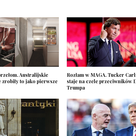
zełom. Australijskie
Rozłam w MAGA. Tucker Car
e zrobiły to jako pierwsze
staje na czele przeciwników
Trumpa