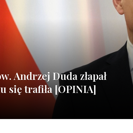
w. Andrzej Duda złapał
u się trafiła [OPINIA]