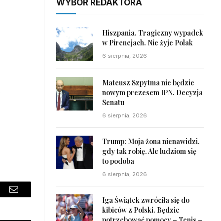
WYBÓR REDAKTORA
Hiszpania. Tragiczny wypadek
w Pirenejach. Nie żyje Polak
6 sierpnia, 2026
Mateusz Szpytma nie będzie
a
nowym prezesem IPN. Decyzja
Senatu
6 sierpnia, 2026
Trump: Moja żona nienawidzi,
gdy tak robię. Ale ludziom się
to podoba
6 sierpnia, 2026
sApp
Email
Iga Świątek zwróciła się do
kibiców z Polski. Będzie
potrzebować pomocy – Tenis –