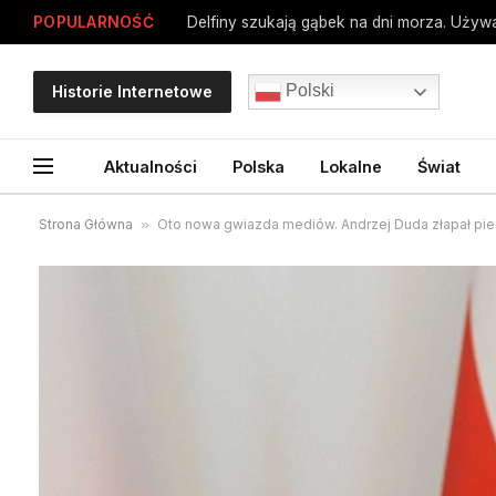
POPULARNOŚĆ
Delfiny szukają gąbek na dni morza. Używa
Polski
Historie Internetowe
Aktualności
Polska
Lokalne
Świat
Strona Główna
»
Oto nowa gwiazda mediów. Andrzej Duda złapał pierw