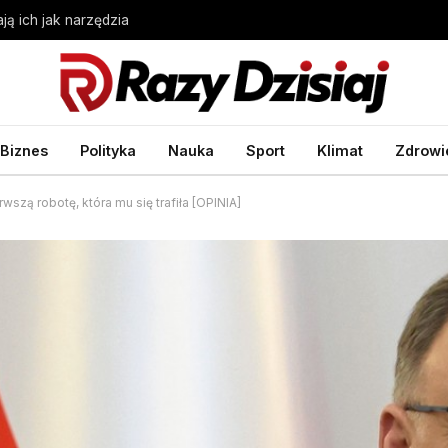
ją ich jak narzędzia
Biznes
Polityka
Nauka
Sport
Klimat
Zdrowi
szą robotę, która mu się trafiła [OPINIA]