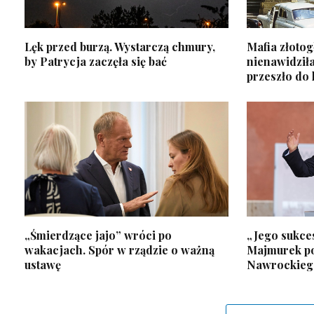
Lęk przed burzą. Wystarczą chmury,
Mafia złoto
by Patrycja zaczęła się bać
nienawidziła
przeszło do
„Śmierdzące jajo” wróci po
„Jego sukce
wakacjach. Spór w rządzie o ważną
Majmurek p
ustawę
Nawrockieg