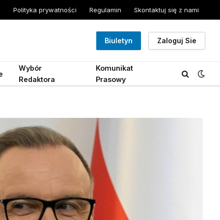
Polityka prywatności
Regulamin
Skontaktuj się z nami
Biuletyn
Zaloguj Sie
Wybór
Komunikat
e
Redaktora
Prasowy